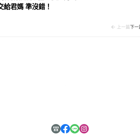
交給君媽 準沒錯！
上一篇
下一
關於
全部商品
付款方式說明
會員權益說明
聯絡我們
訂單查詢
寄送方式說明
現金積點規則
部落格
訂單相關說明
售後服務說明
隱私權條款