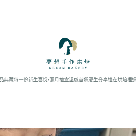
品
典藏每一份新生喜悅•彌月禮盒溫感首選
慶生分享禮
在烘焙裡