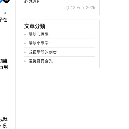
心與講究
12 Feb, 2025
』。
子在
文章分類
烘焙心理學
烘焙小學堂
成長瞬間的刻度
間雖
溫馨寶貝食光
實用
成就
，例