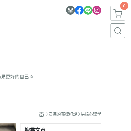
0
遇見更好的自己☺
君媽的囉哩吧說
烘焙心理學
搜尋文章