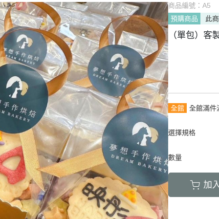
商品編號：
A5
預購商品
此
（單包）客
全館
全館滿件
選擇規格
數量
加