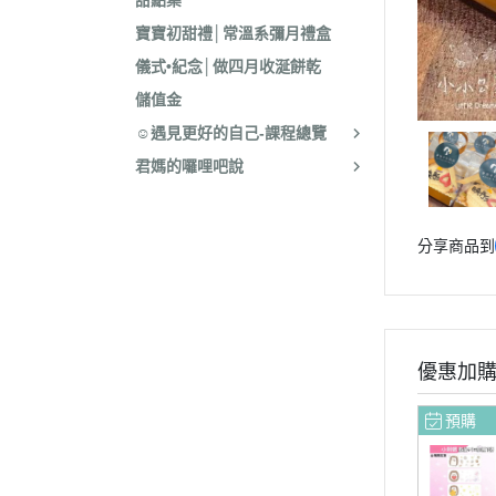
甜點集
寶寶初甜禮│常溫系彌月禮盒
儀式•紀念│做四月收涎餅乾
儲值金
☺遇見更好的自己-課程總覽
君媽的囉哩吧說
分享商品到
優惠加
預購