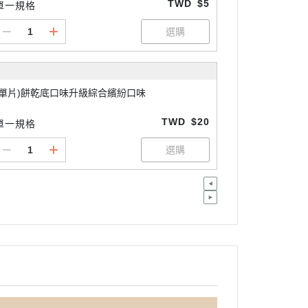
TWD
$5
單一規格
(單片)餅乾底口味升級綜合繽紛口味
TWD
$20
單一規格