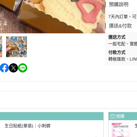
預購說明
7天內訂單，可
運送&付款
運送方式
一般宅配
實
付款方式
轉帳匯款
LIN
購
預購
生日貼紙(單張)｜小刺蝟