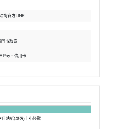
洽詢官方LINE
體門市取貨
E Pay
信用卡
生日貼紙(單張)｜小怪獸