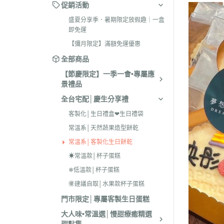
促銷活動
盛夏分享季．暑期限定放假趣｜一盒
即免運
【彌月限定】滿額免運優惠
全部商品
【節慶限定】一季一會•專屬應
景禮品
全台宅配│慶生分享禮
客製化│生日禮盒❤生日禮袋
常溫系│天然蔬果造型餅乾
常溫系│客製化生日餅乾
☀常溫款│杯子蛋糕
❄低溫款│杯子蛋糕
㊝建議自取│水果款杯子蛋糕
門市限定│專屬客製生日蛋糕
大人味•常溫選│慢甜療癒精選