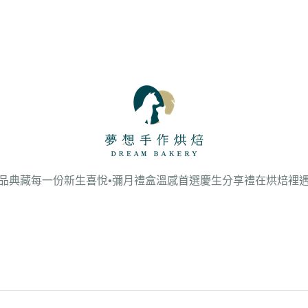
品
典藏每一份新生喜悅•彌月禮盒溫感首選
慶生分享禮
在烘焙裡