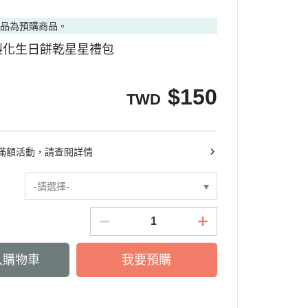
商品為預購商品。
製化生日餅乾星星禮包
$
150
TWD
滿額活動，請查閱詳情
-請選擇-
入購物車
我要預購